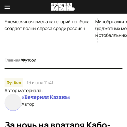
Ежемесячная смена категорий кешбэка
Минобрнауки 
создает волны спроса среди россиян
бюджетных ме
и стобалльник
Главная
/
Футбол
16 июня 11:41
Футбол
Автор материала:
«Вечерняя Казань»
Автор
За ночь на вратаря Кабо-