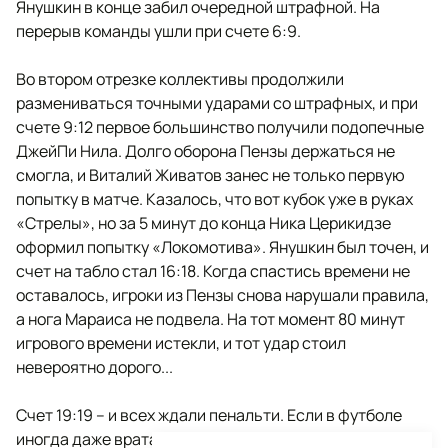
Янушкин в конце забил очередной штрафной. На
перерыв команды ушли при счете 6:9.
Во втором отрезке коллективы продолжили
размениваться точными ударами со штрафных, и при
счете 9:12 первое большинство получили подопечные
ДжейПи Нила. Долго оборона Пензы держаться не
смогла, и Виталий Живатов занес не только первую
попытку в матче. Казалось, что вот кубок уже в руках
«Стрелы», но за 5 минут до конца Ника Церикидзе
оформил попытку «Локомотива». Янушкин был точен, и
счет на табло стал 16:18. Когда спастись времени не
оставалось, игроки из Пензы снова нарушали правила,
а нога Мараиса не подвела. На тот момент 80 минут
игрового времени истекли, и тот удар стоил
невероятно дорого...
Счет 19:19 – и всех ждали пенальти. Если в футболе
иногда даже вратари могут встать в пятерку лучших